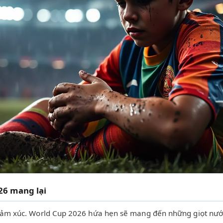
6 mang lại
 cảm xúc. World Cup 2026 hứa hẹn sẽ mang đến những giọt nướ