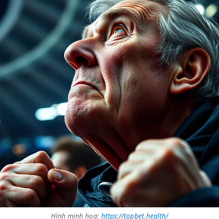
Hình minh hoạ:
https://topbet.health/