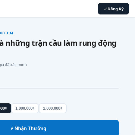
Đăng Ký
OP.COM
và những trận cầu làm rung động
 giá đã xác minh
000₫
1.000.000₫
2.000.000₫
⚡ Nhận Thưởng