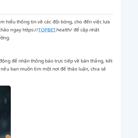
ìm hiểu thông tin về các đội bóng, cho đến việc lựa
hảo ngay https://
TOPBET
.health/ để cập nhật
ưởng.
động để nhận thông báo trực tiếp về bàn thắng, kết
 nếu bạn muốn tìm một nơi để thảo luận, chia sẻ