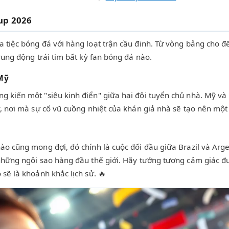
up 2026
 tiệc bóng đá với hàng loạt trận cầu đinh. Từ vòng bảng cho 
rung động trái tim bất kỳ fan bóng đá nào.
 Mỹ
 kiến một "siêu kinh điển" giữa hai đội tuyển chủ nhà. Mỹ và
ỡ, nơi mà sự cổ vũ cuồng nhiệt của khán giả nhà sẽ tạo nên mộ
o cũng mong đợi, đó chính là cuộc đối đầu giữa Brazil và Arge
những ngôi sao hàng đầu thế giới. Hãy tưởng tượng cảm giác 
sẽ là khoảnh khắc lịch sử. 🔥