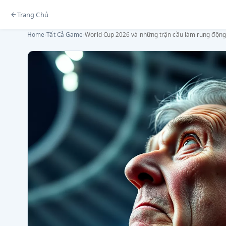
Trang Chủ
Home
›
Tất Cả Game
›
World Cup 2026 và những trận cầu làm rung động 