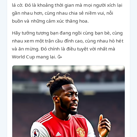
lá cờ. Đó là khoảng thời gian mà mọi người xích lại
gần nhau hơn, cùng nhau chia sẻ niềm vui, nỗi
buồn và những cảm xúc thăng hoa.
Hãy tưởng tượng bạn đang ngồi cùng bạn bè, cùng
nhau xem một trận cầu đỉnh cao, cùng nhau hò hét
và ăn mừng. Đó chính là điều tuyệt vời nhất mà
World Cup mang lại. 🥳