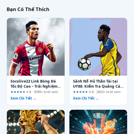
Bạn Có Thể Thích
Socolive22 Link Bóng Đá
Sảnh Nổ Hũ Thần Tài tại
Tốc Độ Cao – Trải Nghiệm
UY88: Kiểm Tra Quảng Cáo
Mới Cho Dân Mê Bóng Đá
Trước Khi Nhận Code
★★★★★
4.8 · 3098+ lượt xem
★★★★★
4.8 · 2663+ lượt xem
Xem Chi Tiết →
Xem Chi Tiết →