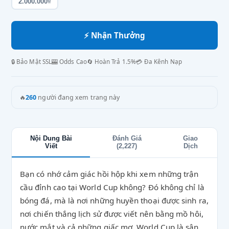
2.000.000₫
⚡ Nhận Thưởng
🔒 Bảo Mật SSL
🎰 Odds Cao
🔄 Hoàn Trả 1.5%
💳 Đa Kênh Nạp
🔥
260
người đang xem trang này
Nội Dung Bài
Đánh Giá
Giao
Viết
(2,227)
Dịch
Bạn có nhớ cảm giác hồi hộp khi xem những trận
cầu đỉnh cao tại World Cup không? Đó không chỉ là
bóng đá, mà là nơi những huyền thoại được sinh ra,
nơi chiến thắng lịch sử được viết nên bằng mồ hôi,
nước mắt và cả những giấc mơ. World Cup là sân