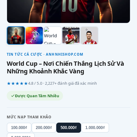
TIN TỨC CÁ CƯỢC · ANHNHISHOP.COM
World Cup – Nơi Chiến Thắng Lịch Sử Và
Những Khoảnh Khắc Vàng
★★★★★
4.8 / 5.0 · 2,227+ đánh giá đã xác minh
Được Quan Tâm Nhiều
MỨC NẠP THAM KHẢO
100.000₫
200.000₫
500.000₫
1.000.000₫