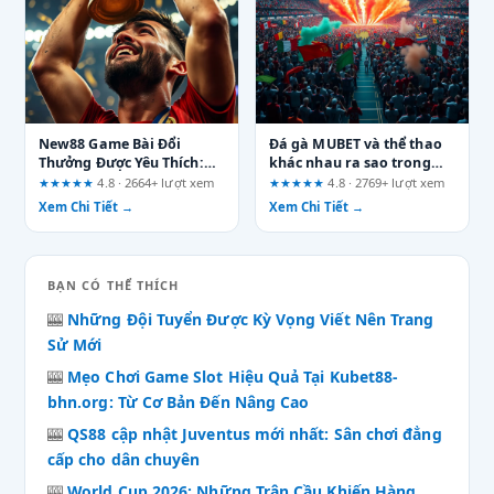
New88 Game Bài Đổi
Đá gà MUBET và thể thao
Thưởng Được Yêu Thích:
khác nhau ra sao trong
Trải Nghiệm Thực Tế Từ
cách theo dõi?
★★★★★
4.8 · 2664+ lượt xem
★★★★★
4.8 · 2769+ lượt xem
Cao Thủ
Xem Chi Tiết →
Xem Chi Tiết →
BẠN CÓ THỂ THÍCH
🎰
Những Đội Tuyển Được Kỳ Vọng Viết Nên Trang
Sử Mới
🎰
Mẹo Chơi Game Slot Hiệu Quả Tại Kubet88-
bhn.org: Từ Cơ Bản Đến Nâng Cao
🎰
QS88 cập nhật Juventus mới nhất: Sân chơi đẳng
cấp cho dân chuyên
🎰
World Cup 2026: Những Trận Cầu Khiến Hàng