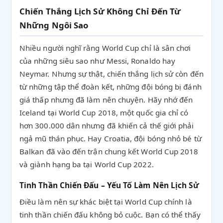
Chiến Thắng Lịch Sử Không Chỉ Đến Từ
Những Ngôi Sao
Nhiều người nghĩ rằng World Cup chỉ là sân chơi
của những siêu sao như Messi, Ronaldo hay
Neymar. Nhưng sự thật, chiến thắng lịch sử còn đến
từ những tập thể đoàn kết, những đội bóng bị đánh
giá thấp nhưng đã làm nên chuyện. Hãy nhớ đến
Iceland tại World Cup 2018, một quốc gia chỉ có
hơn 300.000 dân nhưng đã khiến cả thế giới phải
ngả mũ thán phục. Hay Croatia, đội bóng nhỏ bé từ
Balkan đã vào đến trận chung kết World Cup 2018
và giành hạng ba tại World Cup 2022.
Tinh Thần Chiến Đấu – Yếu Tố Làm Nên Lịch Sử
Điều làm nên sự khác biệt tại World Cup chính là
tinh thần chiến đấu không bỏ cuộc. Bạn có thể thấy