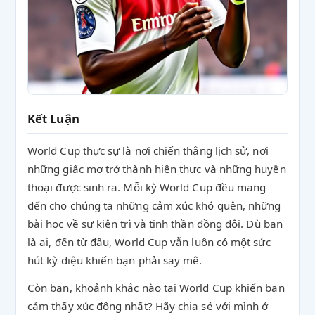
Kết Luận
World Cup thực sự là nơi chiến thắng lịch sử, nơi
những giấc mơ trở thành hiện thực và những huyền
thoại được sinh ra. Mỗi kỳ World Cup đều mang
đến cho chúng ta những cảm xúc khó quên, những
bài học về sự kiên trì và tinh thần đồng đội. Dù bạn
là ai, đến từ đâu, World Cup vẫn luôn có một sức
hút kỳ diệu khiến bạn phải say mê.
Còn bạn, khoảnh khắc nào tại World Cup khiến bạn
cảm thấy xúc động nhất? Hãy chia sẻ với mình ở