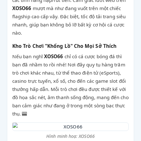
các tính năng nạp/rút tiền. Cảm giác lướt web trên
XOSO66
mượt mà như đang vuốt trên một chiếc
flagship cao cấp vậy. Đặc biệt, tốc độ tải trang siêu
nhanh, giúp bạn không bỏ lỡ bất kỳ cơ hội cá cược
nào.
Kho Trò Chơi "Khổng Lồ" Cho Mọi Sở Thích
Nếu bạn nghĩ
XOSO66
chỉ có cá cược bóng đá thì
bạn đã nhầm to rồi nhé! Nơi đây quy tụ hàng trăm
trò chơi khác nhau, từ thể thao điện tử (eSports),
casino trực tuyến, xổ số, cho đến các game slot đổi
thưởng hấp dẫn. Mỗi trò chơi đều được thiết kế với
đồ họa sắc nét, âm thanh sống động, mang đến cho
bạn cảm giác như đang ở trong một sòng bạc thực
thụ. 🎰
Hình minh hoạ: XOSO66