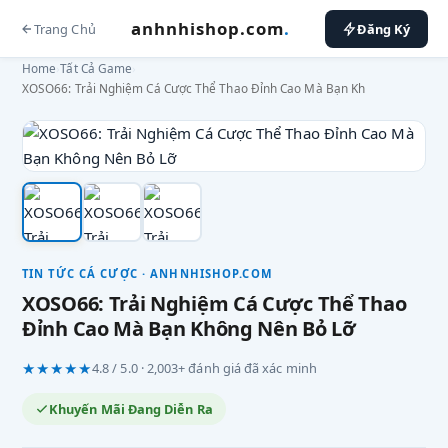
anhnhishop.com
.
Trang Chủ
Đăng Ký
Home
›
Tất Cả Game
›
XOSO66: Trải Nghiệm Cá Cược Thể Thao Đỉnh Cao Mà Bạn Kh
TIN TỨC CÁ CƯỢC · ANHNHISHOP.COM
XOSO66: Trải Nghiệm Cá Cược Thể Thao
Đỉnh Cao Mà Bạn Không Nên Bỏ Lỡ
★★★★★
4.8 / 5.0 · 2,003+ đánh giá đã xác minh
Khuyến Mãi Đang Diễn Ra