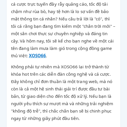
cá cược trực tuyến đầy rẫy quảng cáo, tốc độ tải
chậm như rùa bò, hay tệ hơn là lo sợ vấn đề bảo
mật thông tin cá nhân? Nếu câu trả lời là "có", thì
tôi cá rằng bạn đang tìm kiếm một "chân trời mới" –
một sân chơi thực sự chuyên nghiệp và đáng tin
cậy. Và hôm nay, tôi sẽ kể cho bạn nghe về một cái
tên đang làm mưa làm gió trong cộng đồng game
thủ Việt:
XOSO66
.
Không phải tự nhiên mà XOSO66 lại trở thành từ
khóa hot trên các diễn đàn công nghệ và cá cược.
Đây không chỉ đơn thuần là một trang web, mà nó
còn là cả một hệ sinh thái giải trí được đầu tư bài
bản, từ giao diện cho đến tốc độ xử lý. Nếu bạn là
người yêu thích sự mượt mà và những trải nghiệm
"không độ trễ", thì chắc chắn bạn sẽ bị chinh phục
ngay từ những giây phút đầu tiên.