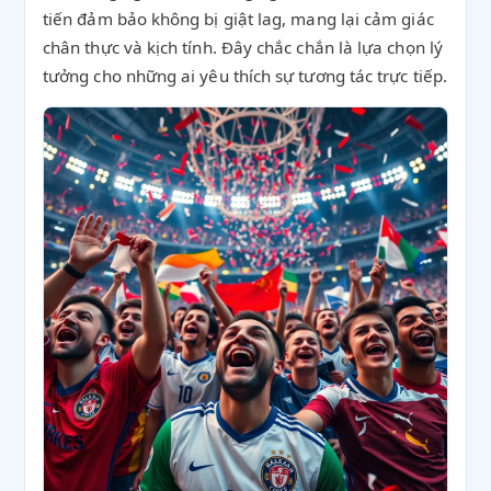
tiến đảm bảo không bị giật lag, mang lại cảm giác
chân thực và kịch tính. Đây chắc chắn là lựa chọn lý
tưởng cho những ai yêu thích sự tương tác trực tiếp.