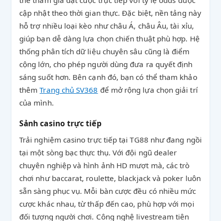
thể tham gia đặt cược trực tiếp với tỷ lệ odds được
cập nhật theo thời gian thực. Đặc biệt, nền tảng này
hỗ trợ nhiều loại kèo như châu Á, châu Âu, tài xỉu,
giúp bạn dễ dàng lựa chọn chiến thuật phù hợp. Hệ
thống phân tích dữ liệu chuyên sâu cũng là điểm
cộng lớn, cho phép người dùng đưa ra quyết định
sáng suốt hơn. Bên cạnh đó, bạn có thể tham khảo
thêm
Trang chủ SV368
để mở rộng lựa chọn giải trí
của mình.
Sảnh casino trực tiếp
Trải nghiệm casino trực tiếp tại TG88 như đang ngồi
tại một sòng bạc thực thụ. Với đội ngũ dealer
chuyên nghiệp và hình ảnh HD mượt mà, các trò
chơi như baccarat, roulette, blackjack và poker luôn
sẵn sàng phục vụ. Mỗi bàn cược đều có nhiều mức
cược khác nhau, từ thấp đến cao, phù hợp với mọi
đối tượng người chơi. Công nghệ livestream tiên