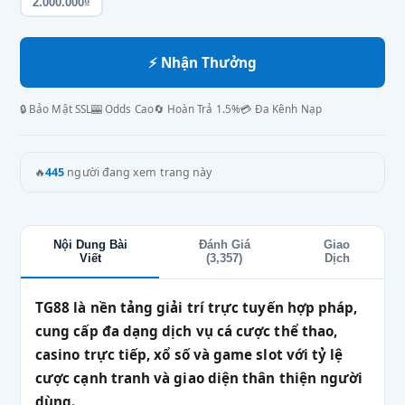
2.000.000₫
⚡ Nhận Thưởng
🔒 Bảo Mật SSL
🎰 Odds Cao
🔄 Hoàn Trả 1.5%
💳 Đa Kênh Nạp
🔥
445
người đang xem trang này
Nội Dung Bài
Đánh Giá
Giao
Viết
(3,357)
Dịch
TG88 là nền tảng giải trí trực tuyến hợp pháp,
cung cấp đa dạng dịch vụ cá cược thể thao,
casino trực tiếp, xổ số và game slot với tỷ lệ
cược cạnh tranh và giao diện thân thiện người
dùng.