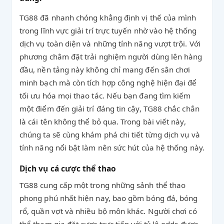
TG88 đã nhanh chóng khẳng định vị thế của mình
trong lĩnh vực giải trí trực tuyến nhờ vào hệ thống
dịch vụ toàn diện và những tính năng vượt trội. Với
phương châm đặt trải nghiệm người dùng lên hàng
đầu, nền tảng này không chỉ mang đến sân chơi
minh bạch mà còn tích hợp công nghệ hiện đại để
tối ưu hóa mọi thao tác. Nếu bạn đang tìm kiếm
một điểm đến giải trí đáng tin cậy, TG88 chắc chắn
là cái tên không thể bỏ qua. Trong bài viết này,
chúng ta sẽ cùng khám phá chi tiết từng dịch vụ và
tính năng nổi bật làm nên sức hút của hệ thống này.
Dịch vụ cá cược thể thao
TG88 cung cấp một trong những sảnh thể thao
phong phú nhất hiện nay, bao gồm bóng đá, bóng
rổ, quần vợt và nhiều bộ môn khác. Người chơi có