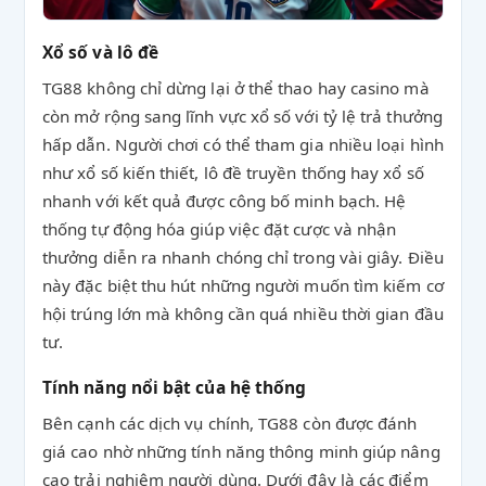
Xổ số và lô đề
TG88 không chỉ dừng lại ở thể thao hay casino mà
còn mở rộng sang lĩnh vực xổ số với tỷ lệ trả thưởng
hấp dẫn. Người chơi có thể tham gia nhiều loại hình
như xổ số kiến thiết, lô đề truyền thống hay xổ số
nhanh với kết quả được công bố minh bạch. Hệ
thống tự động hóa giúp việc đặt cược và nhận
thưởng diễn ra nhanh chóng chỉ trong vài giây. Điều
này đặc biệt thu hút những người muốn tìm kiếm cơ
hội trúng lớn mà không cần quá nhiều thời gian đầu
tư.
Tính năng nổi bật của hệ thống
Bên cạnh các dịch vụ chính, TG88 còn được đánh
giá cao nhờ những tính năng thông minh giúp nâng
cao trải nghiệm người dùng. Dưới đây là các điểm