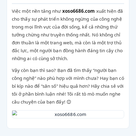
Việc một nền tảng như
xoso6686.com
xuất hiện đã
cho thấy sự phát triển không ngừng của công nghệ
trong mọi lĩnh vực của đời sống, kể cả những thứ
tưởng chừng như truyền thống nhất. Nó không chỉ
đơn thuần là một trang web, mà còn là một trợ thủ
đắc lực, một người bạn đồng hành đáng tin cậy cho
những ai có cùng sở thích.
Vậy còn bạn thì sao? Bạn đã tìm thấy “người bạn
công nghệ” nào phù hợp với mình chưa? Hay bạn có
bí kíp nào để “săn số” hiệu quả hơn? Hãy chia sẻ với
tôi ở phần bình luận nhé! Tôi rất tò mò muốn nghe
câu chuyện của bạn đấy! 😊