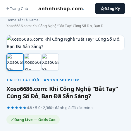
anhnhishop.com
.
Trang Chủ
Đăng Ký
Home
›
Tất Cả Game
›
Xoso6686.com: Khi Công Nghệ “Bắt Tay” Cùng Số Đỏ, Bạn Đ
TIN TỨC CÁ CƯỢC · ANHNHISHOP.COM
Xoso6686.com: Khi Công Nghệ “Bắt Tay”
Cùng Số Đỏ, Bạn Đã Sẵn Sàng?
★★★★★
4.8 / 5.0 · 2,360+ đánh giá đã xác minh
Đang Live — Odds Cao