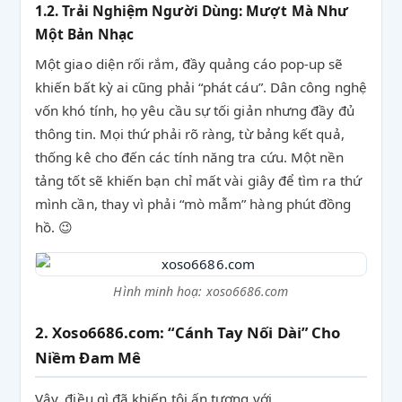
1.2. Trải Nghiệm Người Dùng: Mượt Mà Như
Một Bản Nhạc
Một giao diện rối rắm, đầy quảng cáo pop-up sẽ
khiến bất kỳ ai cũng phải “phát cáu”. Dân công nghệ
vốn khó tính, họ yêu cầu sự tối giản nhưng đầy đủ
thông tin. Mọi thứ phải rõ ràng, từ bảng kết quả,
thống kê cho đến các tính năng tra cứu. Một nền
tảng tốt sẽ khiến bạn chỉ mất vài giây để tìm ra thứ
mình cần, thay vì phải “mò mẫm” hàng phút đồng
hồ. 😉
Hình minh hoạ: xoso6686.com
2. Xoso6686.com: “Cánh Tay Nối Dài” Cho
Niềm Đam Mê
Vậy, điều gì đã khiến tôi ấn tượng với