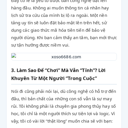
Đây có lẽ là yếu tố được dân công nghệ đặt lên
hàng đầu. Không ai muốn thông tin cá nhân hay
lịch sử tra cứu của mình bị lộ ra ngoài. Một nền
tảng uy tín sẽ luôn đặt bảo mật lên trên hết, sử
dụng các giao thức mã hóa tiên tiến để bảo vệ
người dùng. Khi bạn cảm thấy an tâm, bạn mới thực
sự tận hưởng được niềm vui.
3. Làm Sao Để “Chơi” Mà Vẫn “Tỉnh”? Lời
Khuyên Từ Một Người “Trong Cuộc”
Nói đi cũng phải nói lại, dù công nghệ có hỗ trợ đến
đâu, thì bản chất của những con số vẫn là sự may
rủi. Tôi không phải là chuyên gia phong thủy hay số
học, tôi chỉ là một người thích sự tiện lợi và logic. Vì
vậy, tôi có vài lời “thật lòng” muốn chia sẻ với bạn: