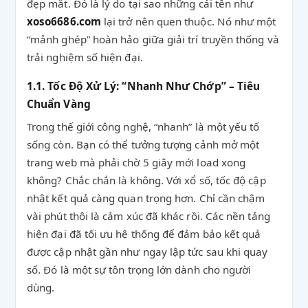
đẹp mắt. Đó là lý do tại sao những cái tên như
xoso6686.com
lại trở nên quen thuộc. Nó như một
“mảnh ghép” hoàn hảo giữa giải trí truyền thống và
trải nghiệm số hiện đại.
1.1. Tốc Độ Xử Lý: “Nhanh Như Chớp” – Tiêu
Chuẩn Vàng
Trong thế giới công nghệ, “nhanh” là một yếu tố
sống còn. Bạn có thể tưởng tượng cảnh mở một
trang web mà phải chờ 5 giây mới load xong
không? Chắc chắn là không. Với xổ số, tốc độ cập
nhật kết quả càng quan trọng hơn. Chỉ cần chậm
vài phút thôi là cảm xúc đã khác rồi. Các nền tảng
hiện đại đã tối ưu hệ thống để đảm bảo kết quả
được cập nhật gần như ngay lập tức sau khi quay
số. Đó là một sự tôn trọng lớn dành cho người
dùng.