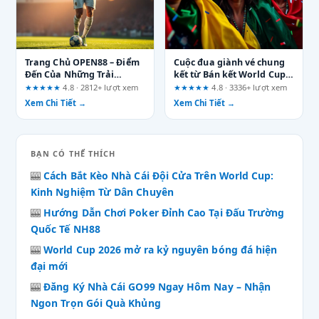
Trang Chủ OPEN88 – Điểm
Cuộc đua giành vé chung
Đến Của Những Trải
kết từ Bán kết World Cup
Nghiệm Giải Trí Đỉnh Cao
2026 qua góc nhìn
★★★★★
4.8 · 2812+ lượt xem
★★★★★
4.8 · 3336+ lượt xem
sin88ax.com
Xem Chi Tiết →
Xem Chi Tiết →
BẠN CÓ THỂ THÍCH
🎰
Cách Bắt Kèo Nhà Cái Đội Cửa Trên World Cup:
Kinh Nghiệm Từ Dân Chuyên
🎰
Hướng Dẫn Chơi Poker Đỉnh Cao Tại Đấu Trường
Quốc Tế NH88
🎰
World Cup 2026 mở ra kỷ nguyên bóng đá hiện
đại mới
🎰
Đăng Ký Nhà Cái GO99 Ngay Hôm Nay – Nhận
Ngon Trọn Gói Quà Khủng