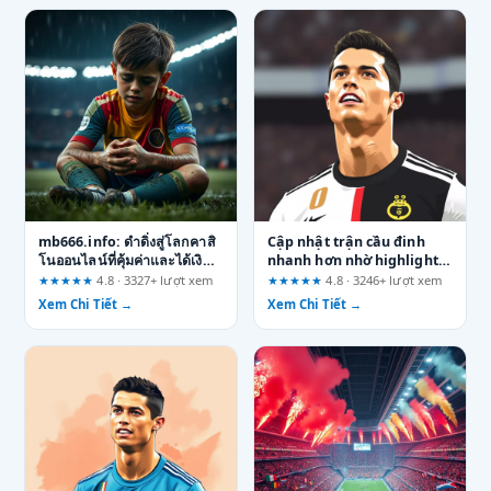
mb666.info: ดำดิ่งสู่โลกคาสิ
Cập nhật trận cầu đinh
โนออนไลน์ที่คุ้มค่าและได้เงิน
nhanh hơn nhờ highlight
จริง
xoilac – Đỉnh cao giải trí
★★★★★
4.8 · 3327+ lượt xem
★★★★★
4.8 · 3246+ lượt xem
cho dân cá cược
Xem Chi Tiết →
Xem Chi Tiết →