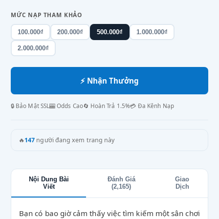
MỨC NẠP THAM KHẢO
100.000₫
200.000₫
500.000₫
1.000.000₫
2.000.000₫
⚡ Nhận Thưởng
🔒 Bảo Mật SSL
🎰 Odds Cao
🔄 Hoàn Trả 1.5%
💳 Đa Kênh Nạp
🔥
147
người đang xem trang này
Nội Dung Bài
Đánh Giá
Giao
Viết
(2,165)
Dịch
Bạn có bao giờ cảm thấy việc tìm kiếm một sân chơi