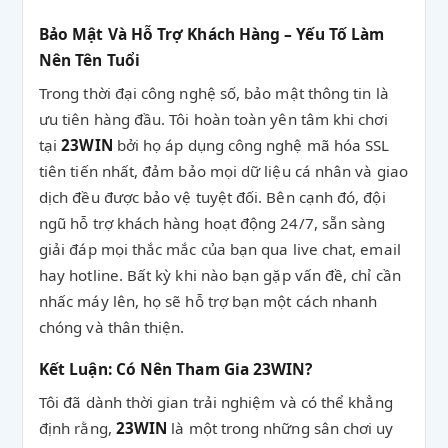
Bảo Mật Và Hỗ Trợ Khách Hàng – Yếu Tố Làm
Nên Tên Tuổi
Trong thời đại công nghệ số, bảo mật thông tin là
ưu tiên hàng đầu. Tôi hoàn toàn yên tâm khi chơi
tại
23WIN
bởi họ áp dụng công nghệ mã hóa SSL
tiên tiến nhất, đảm bảo mọi dữ liệu cá nhân và giao
dịch đều được bảo vệ tuyệt đối. Bên cạnh đó, đội
ngũ hỗ trợ khách hàng hoạt động 24/7, sẵn sàng
giải đáp mọi thắc mắc của bạn qua live chat, email
hay hotline. Bất kỳ khi nào bạn gặp vấn đề, chỉ cần
nhấc máy lên, họ sẽ hỗ trợ bạn một cách nhanh
chóng và thân thiện.
Kết Luận: Có Nên Tham Gia 23WIN?
Tôi đã dành thời gian trải nghiệm và có thể khẳng
định rằng,
23WIN
là một trong những sân chơi uy