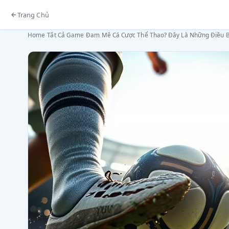
Trang Chủ
Home
›
Tất Cả Game
›
Đam Mê Cá Cược Thể Thao? Đây Là Những Điều B