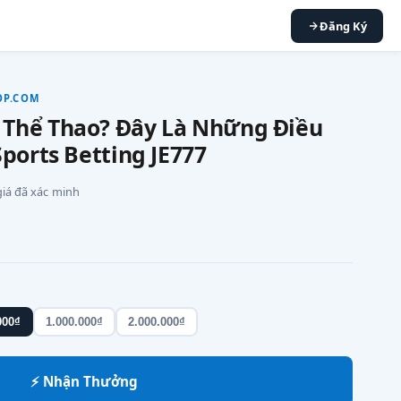
Đăng Ký
OP.COM
Thể Thao? Đây Là Những Điều
Sports Betting JE777
 giá đã xác minh
000₫
1.000.000₫
2.000.000₫
⚡ Nhận Thưởng