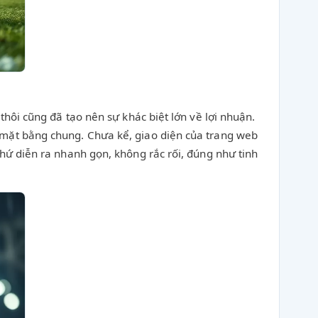
thôi cũng đã tạo nên sự khác biệt lớn về lợi nhuận.
i mặt bằng chung. Chưa kể, giao diện của trang web
thứ diễn ra nhanh gọn, không rắc rối, đúng như tinh