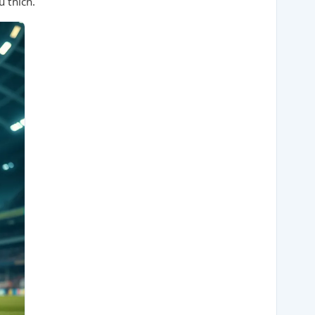
 thích.