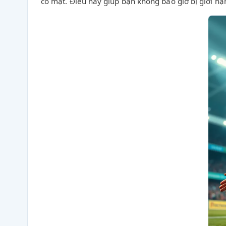
có mặt. Điều này giúp bạn không bao giờ bị giới hạ