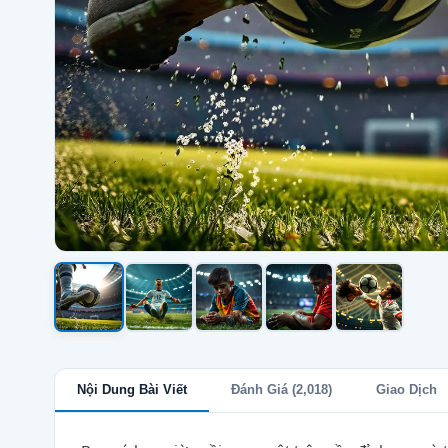
Nội Dung Bài Viết
Đánh Giá (2,018)
Giao Dịch