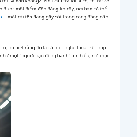
ú vị hơn không?" Nếu câu trả lời là có, thì rất có
m được một điểm đến đáng tin cậy, nơi bạn có thể
77
– một cái tên đang gây sốt trong cộng đồng dân
ệm, họ biết rằng đó là cả một nghệ thuật kết hợp
 như một "người bạn đồng hành" am hiểu, nơi mọi