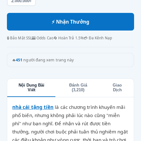
2.000.000₫
⚡ Nhận Thưởng
🔒 Bảo Mật SSL
🎰 Odds Cao
🔄 Hoàn Trả 1.5%
💳 Đa Kênh Nạp
🔥
451
người đang xem trang này
Nội Dung Bài
Đánh Giá
Giao
Viết
(3,210)
Dịch
nhà cái tặng tiền
là các chương trình khuyến mãi
phổ biến, nhưng không phải lúc nào cũng "miễn
phí" như bạn nghĩ. Để nhận và rút được tiền
thưởng, người chơi buộc phải tuân thủ nghiêm ngặt
các điều khoản như vòng cược, thời hạn và trò chơi