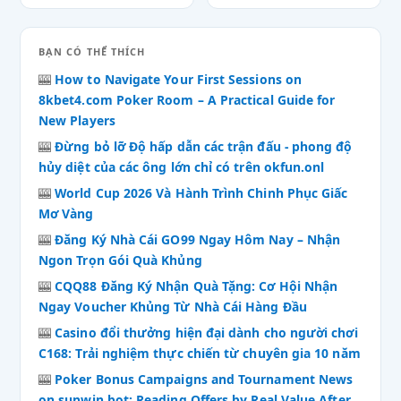
BẠN CÓ THỂ THÍCH
🎰
How to Navigate Your First Sessions on
8kbet4.com Poker Room – A Practical Guide for
New Players
🎰
Đừng bỏ lỡ Độ hấp dẫn các trận đấu - phong độ
hủy diệt của các ông lớn chỉ có trên okfun.onl
🎰
World Cup 2026 Và Hành Trình Chinh Phục Giấc
Mơ Vàng
🎰
Đăng Ký Nhà Cái GO99 Ngay Hôm Nay – Nhận
Ngon Trọn Gói Quà Khủng
🎰
CQQ88 Đăng Ký Nhận Quà Tặng: Cơ Hội Nhận
Ngay Voucher Khủng Từ Nhà Cái Hàng Đầu
🎰
Casino đổi thưởng hiện đại dành cho người chơi
C168: Trải nghiệm thực chiến từ chuyên gia 10 năm
🎰
Poker Bonus Campaigns and Tournament News
on sunwin.bot: Reading Offers by Real Value After