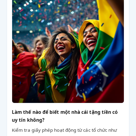
Làm thế nào để biết một nhà cái tặng tiền có
uy tín không?
Kiểm tra giấy phép hoạt động từ các tổ chức như