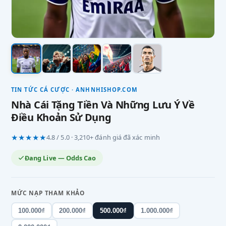
TIN TỨC CÁ CƯỢC · ANHNHISHOP.COM
Nhà Cái Tặng Tiền Và Những Lưu Ý Về
Điều Khoản Sử Dụng
★★★★★
4.8 / 5.0 · 3,210+ đánh giá đã xác minh
Đang Live — Odds Cao
MỨC NẠP THAM KHẢO
100.000₫
200.000₫
500.000₫
1.000.000₫