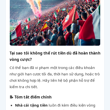
Tại sao tôi không thể rút tiền dù đã hoàn thành
vòng cược?
Có thể bạn đã vi phạm một trong các điều khoản
như giới hạn cược tối đa, thời hạn sử dụng, hoặc trò
chơi không hợp lệ. Hãy liên hệ bộ phận hỗ trợ để
kiểm tra chi tiết.
📝 Tóm tắt điểm chính
Nhà cái tặng tiền
luôn đi kèm điều kiện vòng