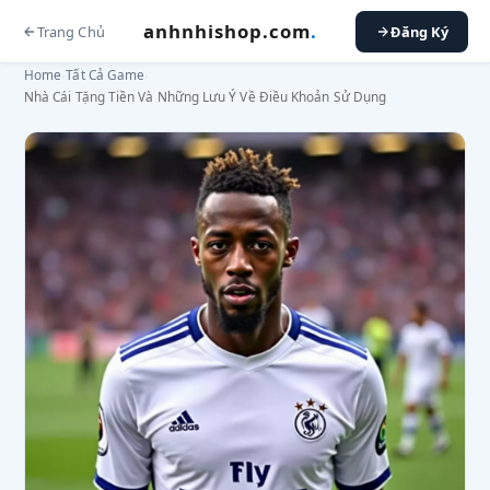
anhnhishop.com
.
Trang Chủ
Đăng Ký
Home
›
Tất Cả Game
›
Nhà Cái Tặng Tiền Và Những Lưu Ý Về Điều Khoản Sử Dụng