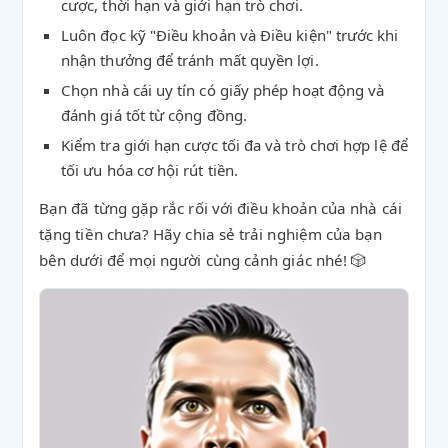
cược, thời hạn và giới hạn trò chơi.
Luôn đọc kỹ "Điều khoản và Điều kiện" trước khi
nhận thưởng để tránh mất quyền lợi.
Chọn nhà cái uy tín có giấy phép hoạt động và
đánh giá tốt từ cộng đồng.
Kiểm tra giới hạn cược tối đa và trò chơi hợp lệ để
tối ưu hóa cơ hội rút tiền.
Bạn đã từng gặp rắc rối với điều khoản của nhà cái
tặng tiền chưa? Hãy chia sẻ trải nghiệm của bạn
bên dưới để mọi người cùng cảnh giác nhé! 🎲