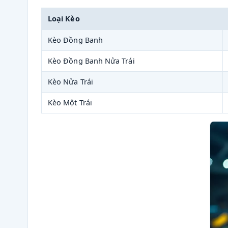
Loại Kèo
Kèo Đồng Banh
Kèo Đồng Banh Nửa Trái
Kèo Nửa Trái
Kèo Một Trái