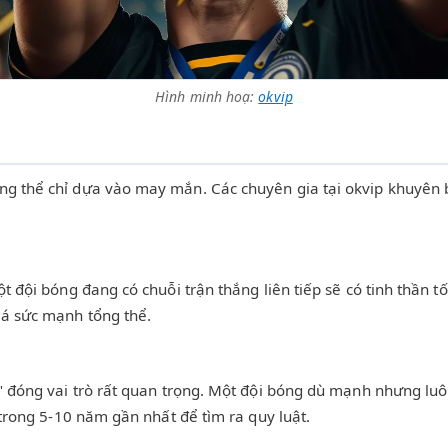
Hình minh hoạ:
okvip
ng thể chỉ dựa vào may mắn. Các chuyên gia tại okvip khuyên 
t đội bóng đang có chuỗi trận thắng liên tiếp sẽ có tinh thần t
iá sức mạnh tổng thể.
 đóng vai trò rất quan trọng. Một đội bóng dù mạnh nhưng luôn 
 trong 5-10 năm gần nhất để tìm ra quy luật.