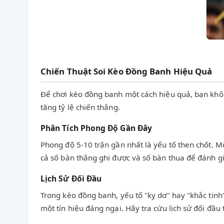
Chiến Thuật Soi Kèo Đồng Banh Hiệu Quả
Để chơi kèo đồng banh một cách hiệu quả, bạn khô
tăng tỷ lệ chiến thắng.
Phân Tích Phong Độ Gần Đây
Phong độ 5-10 trận gần nhất là yếu tố then chốt. Mộ
cả số bàn thắng ghi được và số bàn thua để đánh g
Lịch Sử Đối Đầu
Trong kèo đồng banh, yếu tố "kỵ dơ" hay "khắc tinh"
một tín hiệu đáng ngại. Hãy tra cứu lịch sử đối đầu