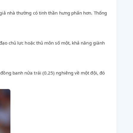
n giả nhà thường có tinh thần hưng phấn hơn. Thống
n đạo chủ lực hoặc thủ môn số một, khả năng giành
 đồng banh nửa trái (0.25) nghiêng về một đội, đó