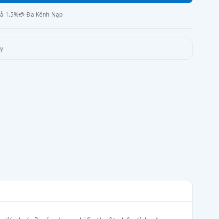
rả 1.5%
💳 Đa Kênh Nạp
y