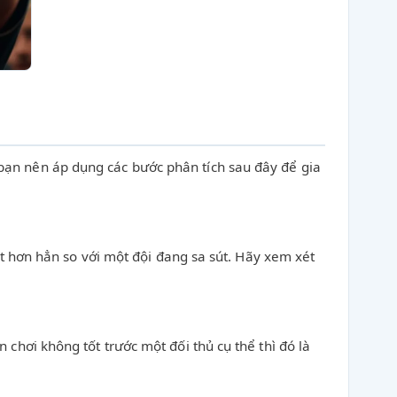
bạn nên áp dụng các bước phân tích sau đây để gia
ốt hơn hẳn so với một đội đang sa sút. Hãy xem xét
chơi không tốt trước một đối thủ cụ thể thì đó là